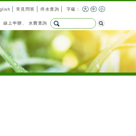
glish
常見問答
停水查詢
字級：
大
中
小
：
線上申辦
、
水費查詢