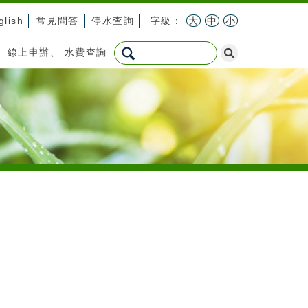
glish
常見問答
停水查詢
字級：
大
中
小
：
線上申辦
、
水費查詢