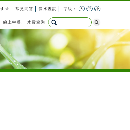
glish
常見問答
停水查詢
字級：
大
中
小
：
線上申辦
、
水費查詢