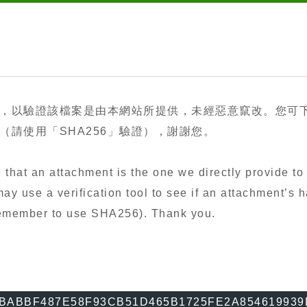
，以驗證該檔案是由本網站所提供，未經惡意竄改。您可
請使用「SHA256」驗證），謝謝您。
that an attachment is the one we directly provide to 
y use a verification tool to see if an attachment’s h
 remember to use SHA256). Thank you.
BABBF487E58F93CB51D465B1725FE2A85461993