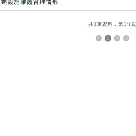
築類設施維護管理情形
1
1
共
筆資料，第
/1
1