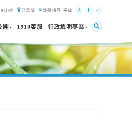
English
兒童版
進階搜尋
字級:
大
中
小
公開
1910客服
行政透明專區