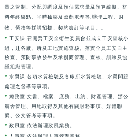
量之管制、分配與調度及預估需求量及預算編擬、材
料年終盤點、平時抽盤及盈虧處理等,
辦理工程、財
物、勞務等採購招標、契約簽訂等項目。
。
*
工安課:召開勞工安全衛生委員會並成立工安查核小
組，赴各廠、所及工地實施查核。落實全員工安自主
檢查、預防事故發生及承攬商管理、查核、訓練及協
議組織管理。
*
水質課:各項水質檢驗及各廠所水質檢驗、水質問題
處理之督導等事項。
*
總務室:文書、檔案、庶務、出納、財產管理、辦公
廳舍管理、用地取得及其他有關財務事項、媒體聯
繫、公文管考等事項。
*
政風室:依法辦理政風業務。
*
人事室:依法辦理人事管理業務。