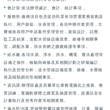
*
會計室:依法辦理歲計、會計、統計事項 。
*
服務所:服務項目包含提供民眾各項營運業務規劃及
執行、用戶新裝、水表管理，各項申辦作業受理，欠
費催收與用戶申訴案件受理管控，新裝設計、試壓、
監工及結算，送配水管線設備巡查、維修等相關事
宜，調配水量，供水管網之擴建維護等事項。
*
給水廠:各項水源、淨水、供水、機電、廢水處理等
設備之操作、檢驗與維修及其相關計劃之研擬編訂、
執行及控管分析；送水管線設備巡查、維修、水壓檢
視及閥類調控等相關事宜。
*
資訊課:辦理區處及所屬單位業務電腦化之推展、教
育訓練，電腦軟硬體之購置及維護管理，資通訊安全
計畫執行及管考作業等相關業務。
*
漏水防治課:管線暨附屬設備管理維護、計量、降漏