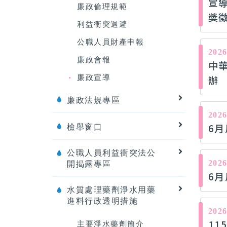
宣
廉政倫理規範
獎
利益衝突迴避
公職人員財產申報
2026
廉政會報
中
辦
廉政宣導
廉政法規專區
2026
6
檢舉窗口
公職人員利益衝突法公
2026
開揭露專區
6
水質處理藥劑淨水用藥
進料行政透明措施
2026
11
主要淨水藥劑簡介