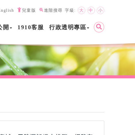
English
兒童版
進階搜尋
字級:
大
中
小
公開
1910客服
行政透明專區