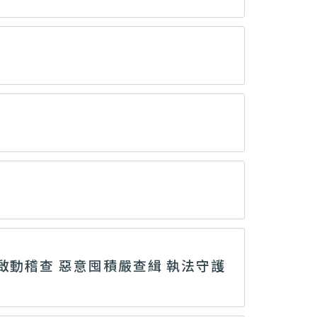
啟動稽查 惡意囤積嚴查緝 執法守護