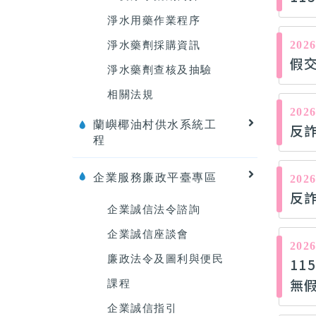
淨水用藥作業程序
2026
淨水藥劑採購資訊
假
淨水藥劑查核及抽驗
相關法規
2026
蘭嶼椰油村供水系統工
反
程
企業服務廉政平臺專區
2026
反詐
企業誠信法令諮詢
企業誠信座談會
2026
廉政法令及圖利與便民
1
無
課程
企業誠信指引