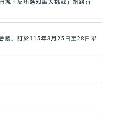
府城．反賄選知識大挑戰」網路有
」訂於115年8月25日至28日舉