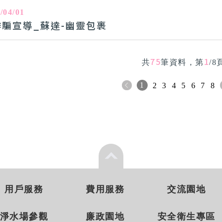
/04/01
詐騙宣導_蘇達-幽靈包裹
75
1
共
筆資料，第
/8
1
2
3
4
5
6
7
8
用戶服務
費用服務
交流園地
淨水場參觀
廉政園地
安全衛生專區