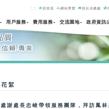
:::
回首頁
網站導覽
回台水總處
用戶服務
費用服務
交流園地
政府資訊
長花絮
本處謝處長忠峻帶領服務團隊，拜訪鳳林