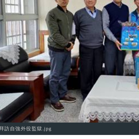
拜訪自強外役監獄.jpg