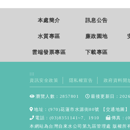
本處簡介
訊息公告
水質專區
廉政園地
雲端發票專區
下載專區
:::
資訊安全政策
隱私權宣告
政府資料開
瀏覽人數：2857801
最後更新日：2026/
地址：(970)花蓮市水源街80號
【交通地圖】
電話：(03)8351141~7、1910
傳真：(0
本網站為台灣自來水公司第九區管理處 版權所