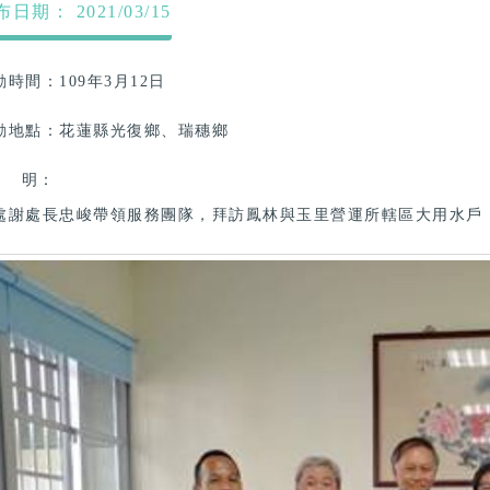
日期： 2021/03/15
動時間：
109年3月12日
動地點：
花蓮縣光復鄉、瑞穗鄉
 明：
處謝處長忠峻帶領服務團隊，拜訪鳳林與玉里營運所轄區大用水戶