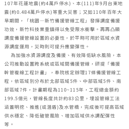
107年花蓮地震(約4萬戶停水)、本(111)年9月台東地
震(約0.484萬戶停水)等重大災害；又如110年百年大
旱期間，「桃園—新竹備援管線工程」發揮調度備援
功效，新竹科技業重鎮得以免受限水衝擊。再再凸顯
調度備援管線設置的必要性，於平時可用於區域水資
源調度運用，災時則可提升應變彈性。
為加強水資源調度及備援、有效降低缺水風險，本
公司推動設置跨系統或區域間備援管線，研提「備援
幹管複線工程計畫」，奉院核定辦理17條備援管線工
程，依區域別分布於北部區域5件、中部區域5件、南
部區域7件，計畫期程為110~115年，工程總金額約
199.5億元，管線長度共計約83公里，埋設管線工法
涵蓋明挖、推進(或潛盾)及水管橋，完成後可提高區域
供水穩定、降低破管風險、增加區域供水調配彈性
等。