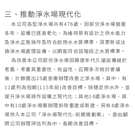
三、推動淨水場現代化
本公司各型淨水場共有476處，因部分淨水場營運
多年，設備已逐漸老化，為維持原有設計之供水能力
及淨水正常操作及符合飲用水水質標準，須更新或汰
換淨水場處理設備，以期能符合該階段之水質標準。
為改善本公司部份淨水場因興建年代久遠設備過於
老舊，考量其重要性、效益性，召開多次檢討會議
後，計篩選出25處急需辦理改善之淨水場。其中，有
11處列為短期(115年前)改善目標，除穩定供水外，並
提升淨水場操作設備之現代化；其他14處淨水場，其
中有10處淨水場需辦理拆除重建或新建，另有4處淨水
場併入本公司「淨水場現代化-前期規劃案」，委由顧
問公司辦理評估列為中、長期改善目標。