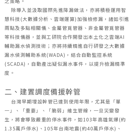
之策略。
除導入並汲取國際先進降漏做法，亦將積極運用智
慧科技(大數據分析、雲端運算)加強檢修漏，諸如引進
兩點及多點相關儀、金屬管覓管器、非金屬管覓管器
等科技儀器，並與工研院合作開發出本土化之雲端AI
輔助漏水偵測技術；亦將持續精進自行研發之大數據
漏水偵測輔助系統(WADA)，結合自動監控系統
(SCADA)，自動產出疑似漏水事件，以提升檢漏精準
度。
二、建置調度備援幹管
台灣早期埋設幹管已達到使用年限，尤其是「單
一」、「重要」、「脆弱」維生管線，一旦災變發
生，將會導致嚴重的停水事件，如103年高雄氣爆(約
1.35萬戶停水)、105年台南地震(約40萬戶停水)、