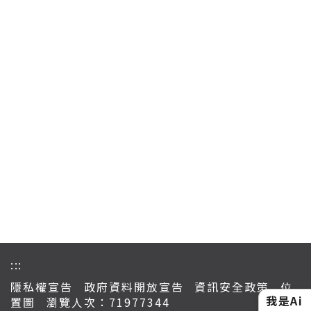
:::
隱私權宣告
政府資料開放宣告
資訊安全政策
位
我是Ai
置圖
瀏覽人次：71977344