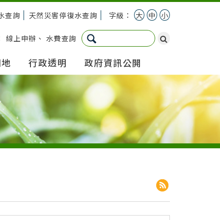
水查詢
天然災害停復水查詢
字級：
大
中
小
：
線上申辦
、
水費查詢
園地
行政透明
政府資訊公開