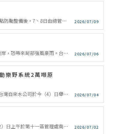
因應第9號颱風「巴威」持續進逼，台水公司嚴陣以待，繼6日全面盤點防颱整備後，7、8日由總管理處派員至各地抽查，並於今（9）日召開「巴威颱風緊急應變第二次工作會議」。台水公司今(9)日表示，目前已全體...
2026/07/09
今年第9號颱風「巴威」，據中央氣象署研判將逼近我國北部及東部沿岸，恐帶來局部強風豪雨。台灣自來水公司對此嚴陣以待，今（6）日上午由李總經理親自主持召開「巴威颱風緊急應變小組第一次工作會議」，全面盤點...
2026/07/06
動樂野系統2萬噸原
為確保阿里山觀光廊帶用水穩定及因應逐年成長的用水需求，經濟部台灣自來水公司於今（4）日舉辦「樂野系統2萬噸原水蓄水池工程」祈福動土典禮。經濟部賴建信次長表示，過去每逢枯水期，台水公司同仁雖以水車運補...
2026/07/04
為提升區域供水管理效能，並強化在地化服務，台灣自來水公司今（2）日上午於第十一區管理處南投營運所舉辦「第十一區管理處合併南投轄區各營運所揭牌典禮」，由台水公司董事長李嘉榮親自主持，並邀請南投縣政府秘...
2026/07/02