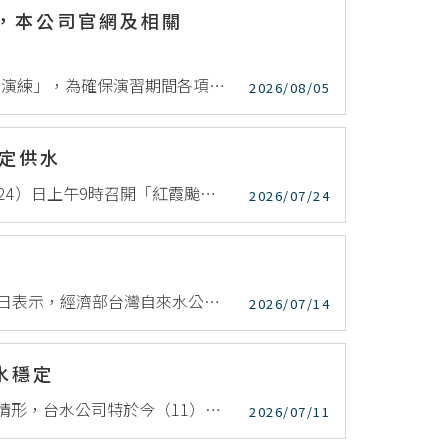
習，本公司官網及相關
本公司配合政府執行「115年全社會城鎮韌性(防空)演習行動網路降速演練」，為確保演習期間各項服務順暢，相關演習時間、實施區域與服務調整資訊如下： 一、演習時間與實施區域 (一)中部地區 演習時...
2026/08/05
定供水
因應今年第12號颱風「紅霞」來襲，台灣自來水公司嚴陣以待，今（24）日上午9時召開「紅霞颱風緊急應變第一次工作會議」，全面盤點各項防颱整備措施。台水公司表示，目前已完成全台清、配水池高水位蓄水作業；...
2026/07/24
為響應國家「2050淨零排放」政策並深化環境治理，台水公司今(14)日表示，經濟部台灣自來水公司第五區管理處2024年度溫室氣體盤查作業，已正式通過第三方查證機構「財團法人金屬工業研究發展中心」查證...
2026/07/14
水穩定
巴威颱風挾帶強風豪雨襲台，全台部分地區發生停電及原水濁度飆升情形，台水公司特於今（11）日召開「巴威颱風緊急應變第三次工作會議」，全面啟動應變機制，目前全台各地均維持正常供水。 面對颱風造成部分地區...
2026/07/11