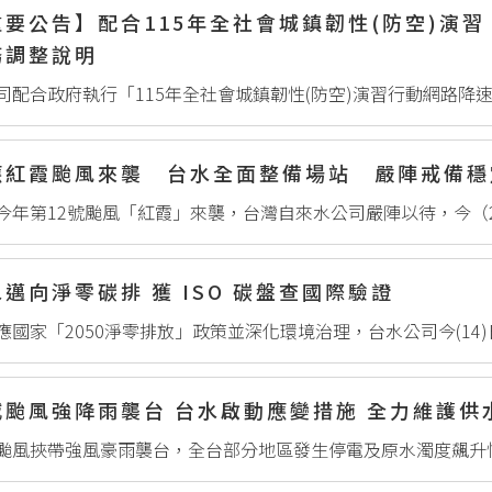
重要公告】配合115年全社會城鎮韌性(防空)演
務調整說明
應紅霞颱風來襲 台水全面整備場站 嚴陣戒備穩
邁向淨零碳排 獲 ISO 碳盤查國際驗證
威颱風強降雨襲台 台水啟動應變措施 全力維護供