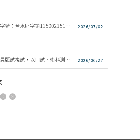
台灣自來水股份有限公司公告 發文日期：中華民國115年7月2日 發文字號：台水財字第1150021518號 主旨：台灣自來水股份有限公司115年發行新股公告。 ...
2026/07/02
台灣自來水公司今(27)日及明(28)日於台南新營舉辦115年評價職位人員甄試複試，以口試、術科測驗及體能測驗方式進行，本次甄試計2,657人報名，筆試當日實際到考2,066人，進入複試人數528人...
2026/06/27
頁