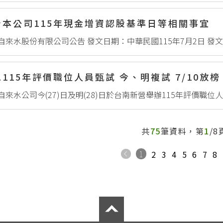
告本公司115年現金增資認股基準日等相關事宜
115年評價職位人員甄試 今、明複試 7/10放榜
共
75
筆資料，第
1
/8
1
2
3
4
5
6
7
8