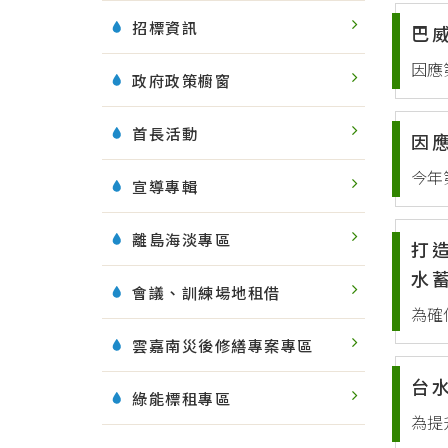
招標資訊
巴
政府政策櫥窗
首長活動
因
宣導專輯
離島海淡專區
打
水
會議、訓練場地租借
雲嘉南災後修繕專案專區
台
綠能標租專區