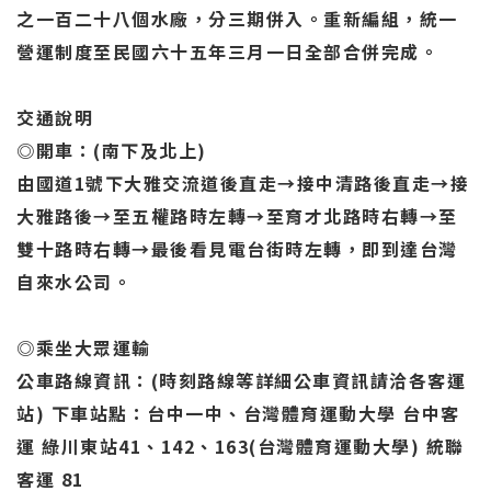
之一百二十八個水廠，分三期併入。重新編組，統一
營運制度至民國六十五年三月一日全部合併完成。
交通說明
◎開車：(南下及北上)
由國道1號下大雅交流道後直走→接中清路後直走→接
大雅路後→至五權路時左轉→至育才北路時右轉→至
雙十路時右轉→最後看見電台街時左轉，即到達台灣
自來水公司。
◎乘坐大眾運輸
公車路線資訊：(時刻路線等詳細公車資訊請洽各客運
站) 下車站點：台中一中、台灣體育運動大學 台中客
運 綠川東站41、142、163(台灣體育運動大學) 統聯
客運 81