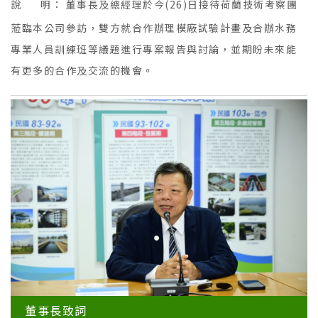
說 明：
董事長及總經理於今(26)日接待荷蘭技術考察團
蒞臨本公司參訪，雙方就合作辦理模廠試驗計畫及合辦水務
專業人員訓練班等議題進行專案報告與討論，並期盼未來能
有更多的合作及交流的機會。
董事長致詞