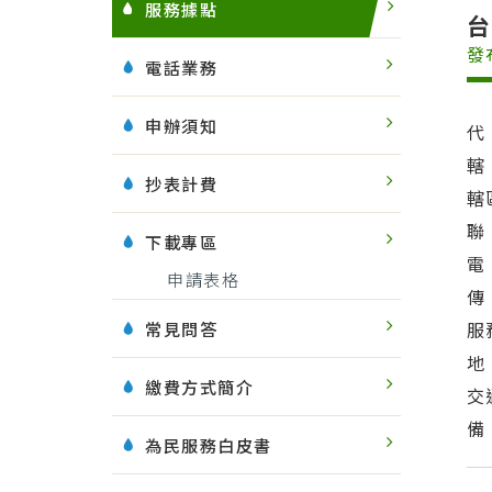
服務據點
發
電話業務
申辦須知
代
轄
抄表計費
轄
聯
下載專區
電
申請表格
傳
常見問答
服
地
繳費方式簡介
交
備
為民服務白皮書