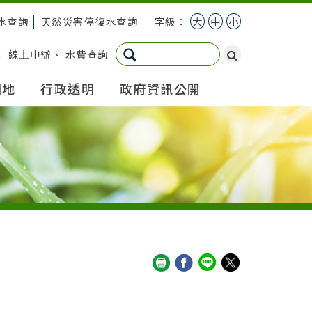
水查詢
天然災害停復水查詢
字級：
大
中
小
：
線上申辦
、
水費查詢
園地
行政透明
政府資訊公開