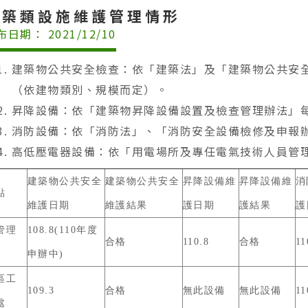
建築類設施維護管理情形
布日期： 2021/12/10
建築物公共安全檢查：依「建築法」及「建築物公共安全檢查
（依建物類別、規模而定）。
昇降設備：依「建築物昇降設備設置及檢查管理辦法」每年
消防設備：依「消防法」、「消防安全設備檢修及申報辦
高低壓電器設備：依「用電場所及專任電氣技術人員管理
建築物公共安全
建築物公共安全
昇降設備維
昇降設備維
消
點
維護日期
維護結果
護日期
護結果
護
管理
108.8(110年度
合格
110.8
合格
11
申辦中)
區工
109.3
合格
無此設備
無此設備
11
處