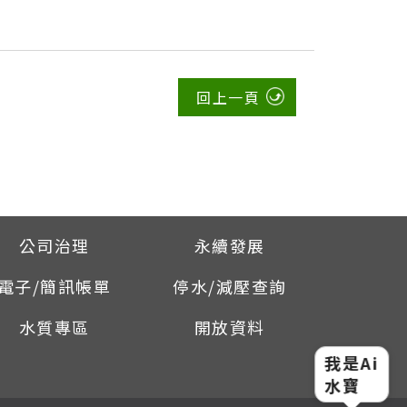
回上一頁
公司治理
永續發展
電子/簡訊帳單
停水/減壓查詢
水質專區
開放資料
我是Ai
水寶