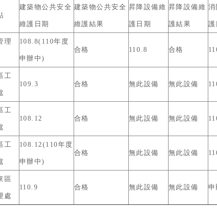
建築物公共安全
建築物公共安全
昇降設備維
昇降設備維
消
點
維護日期
維護結果
護日期
護結果
護
管理
108.8(110年度
合格
110.8
合格
11
申辦中)
區工
109.3
合格
無此設備
無此設備
11
處
區工
108.12
合格
無此設備
無此設備
11
處
區工
108.12(110年度
合格
無此設備
無此設備
11
處
申辦中)
東區
110.9
合格
無此設備
無此設備
申
理處