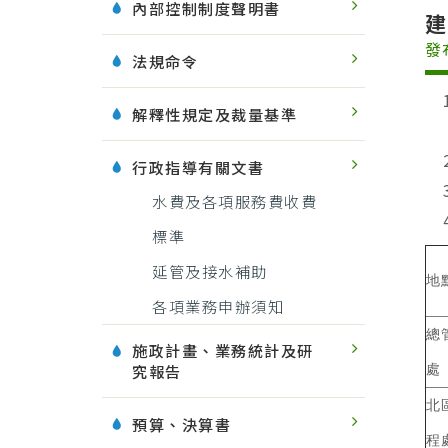
內部控制制度聲明書
發
法規命令
解釋性規定及裁量基準
行政指導有關文書
水費及各項服務費收費
標準
延管及接水補助
地
各項業務申辦須知
總
施政計畫、業務統計及研
究報告
處
北
預算、決算書
程