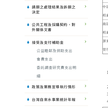
請願之處理結果及訴願之
中
決定
程
公共工程及採購契約、對
南
外關係文書
程
屏
接受及支付補助金
公益睦鄰及捐助支出
管
會費支出
委託調查研究費支出明
細
政策及業務宣導執行情形
台灣自來水事業統計年報