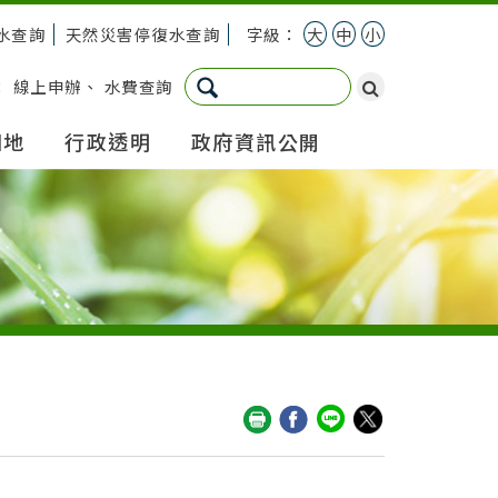
水查詢
天然災害停復水查詢
字級：
大
中
小
：
線上申辦
、
水費查詢
園地
行政透明
政府資訊公開