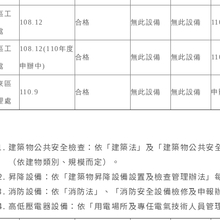
區工
108.12
合格
無此設備
無此設備
11
處
區工
108.12(110年度
合格
無此設備
無此設備
11
處
申辦中)
東區
110.9
合格
無此設備
無此設備
申
理處
建築物公共安全檢查：依「建築法」及「建築物公共安全檢查
（依建物類別、規模而定）。
昇降設備：依「建築物昇降設備設置及檢查管理辦法」每年
消防設備：依「消防法」、「消防安全設備檢修及申報辦
高低壓電器設備：依「用電場所及專任電氣技術人員管理