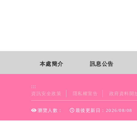
本處簡介
訊息公告
:::
資訊安全政策
隱私權宣告
政府資料開
瀏覽人數：
最後更新日：2026/08/08
地址：60042嘉義市民權路293號 【
交通地圖
電話：05-2252670、1910
傳真：05-2