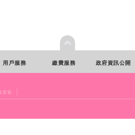
用戶服務
繳費服務
政府資訊公開
放宣告
】台灣自來水公司第五區管理處
252675
民眾意見信箱