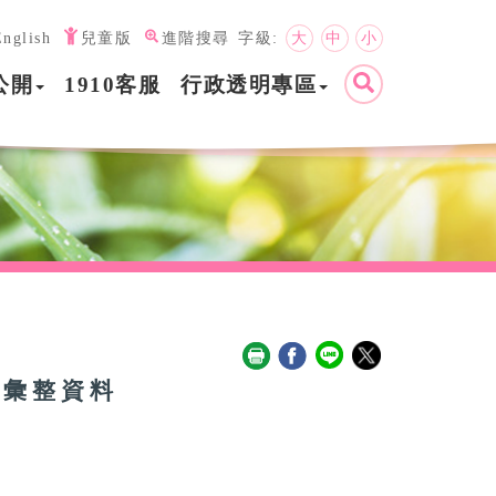
English
兒童版
進階搜尋
字級:
大
中
小
公開
1910客服
行政透明專區
釋彙整資料