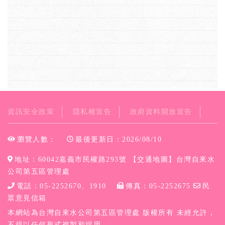
資訊安全政策
隱私權宣告
政府資料開放宣告
瀏覽人數：
最後更新日：2026/08/10
地址：60042嘉義市民權路293號 【
交通地圖
】台灣自來水
公司第五區管理處
電話：05-2252670、1910
傳真：05-2252675
民
眾意見信箱
本網站為台灣自來水公司第五區管理處 版權所有 未經允許，
不得以任何形式複製和採用