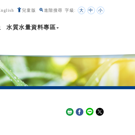
English
兒童版
進階搜尋
字級:
大
中
小
服
水質水量資料專區