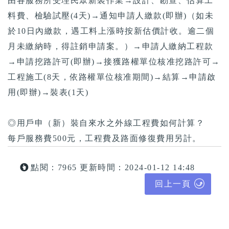
由各服務所受理民眾新裝作業→設計、勘查、估算工
料費、檢驗試壓(4天)→通知申請人繳款(即辦)（如未
於10日內繳款，遇工料上漲時按新估價計收。逾二個
月未繳納時，得註銷申請案。）→申請人繳納工程款
→申請挖路許可(即辦)→接獲路權單位核准挖路許可→
工程施工(8天，依路權單位核准期間)→結算→申請啟
用(即辦)→裝表(1天)
◎用戶申（新）裝自來水之外線工程費如何計算？
每戶服務費500元，工程費及路面修復費用另計。
點閱：7965
更新時間：2024-01-12 14:48
回上一頁