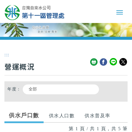
:::
營運概況
年度：
供水戶口數
供水人口數
供水普及率
第 1 頁 / 共 1 頁，共 5 筆