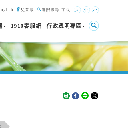
English
兒童版
進階搜尋
字級:
大
中
小
開
1910客服網
行政透明專區