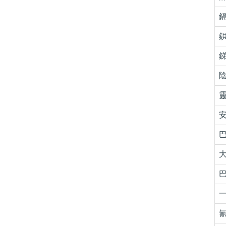
鎘
鋇
銻
陰
靈
安
巴
大
巴
一
氰