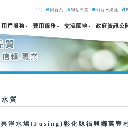
:::
回首頁
網站導覽
回台水總處
用戶服務
費用服務
交流園地
政府資訊公
均水質
興淨水場(Fusing)彰化縣福興鄉萬豐