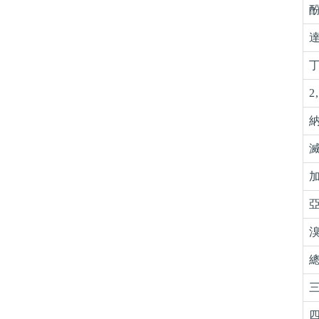
酚
達
丁
2
納
滅
加
亞
溴
總
三
四