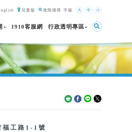
English
兒童版
進階搜尋
字級:
大
中
小
開
1910客服網
行政透明專區
村福工路1-1號