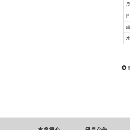
反
四
鹵
水
本處簡介
訊息公告