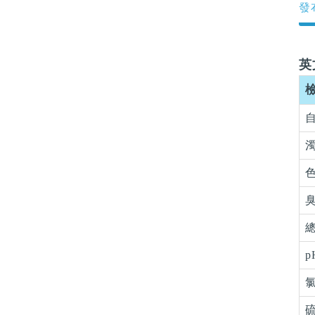
發布
英
檢
自
濁
臭
總
p
氯
硫