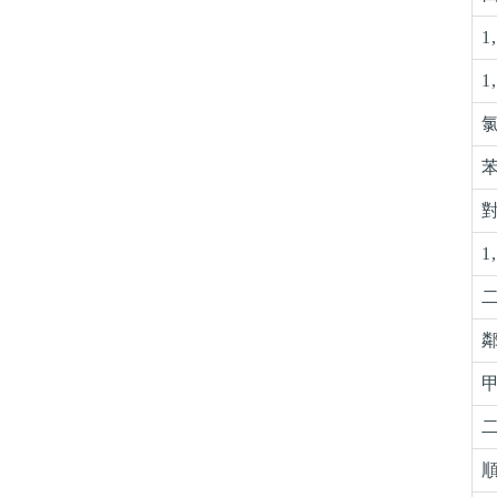
1
1
氯
苯
對
1
二
鄰
甲
二
順