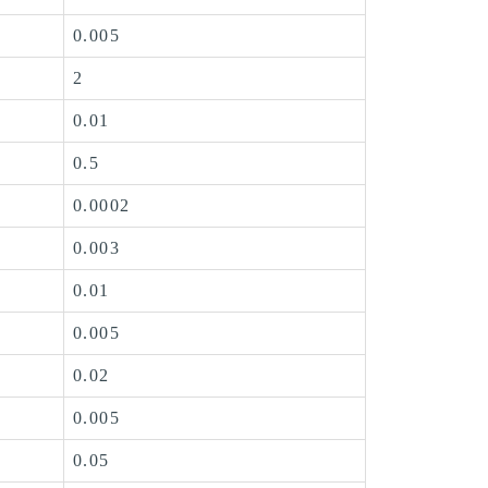
0.005
2
0.01
0.5
0.0002
0.003
0.01
0.005
0.02
0.005
0.05