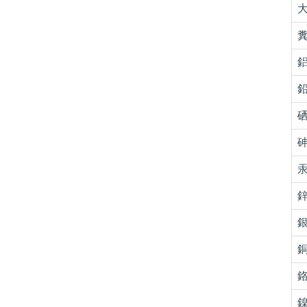
大
糞
鋁
鉛
硒
砷
汞
鋅
銀
銅
鉻
鎳