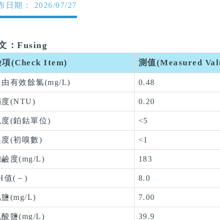
日期： 2026/07/27
文：Fusing
項(Check Item)
測值(Measured Val
由有效餘氯(mg/L)
0.48
度(NTU)
0.20
色度(鉑鈷單位)
<5
度(初嗅數)
<1
鹼度(mg/L)
183
H值(－)
8.0
鹽(mg/L)
7.00
酸鹽(mg/L)
39.9