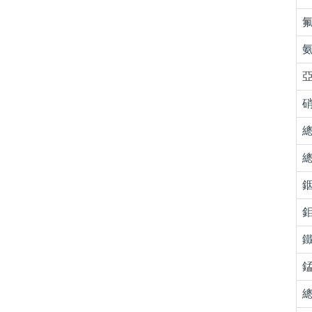
氟
氨
亞
硝
總
總
銦
鉬
鐵
錳
總