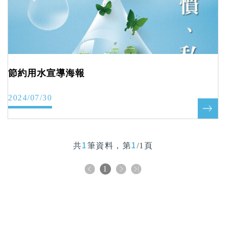
節約用水宣導海報
2024/07/30
1
1
共
筆資料，第
/1頁
1