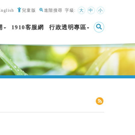
English
兒童版
進階搜尋
字級:
大
中
小
開
1910客服網
行政透明專區