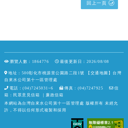
回上一頁
瀏覽人數：1864776
最後更新日：2026/08/08
地址：500彰化市桃源里公園路二段1號
【交通地圖】
台灣
自來水公司第十一區管理處
電話：(04)7245031~6
傳真：(04)7247925
信
箱：
民眾意見信箱
｜
廉政信箱
本網站為台灣自來水公司第十一區管理處 版權所有 未經允
許，不得以任何形式複製和採用