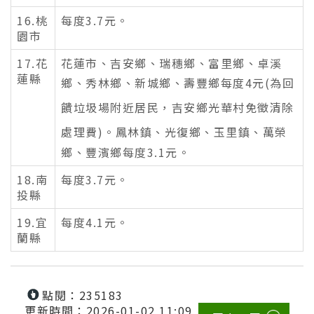
16.桃
每度3.7元。
園市
17.花
花蓮市、吉安鄉、瑞穗鄉、富里鄉、卓溪
蓮縣
鄉、秀林鄉、新城鄉、壽豐鄉每度4元
(為回
饋垃圾場附近居民，吉安鄉光華村免徵清除
處理費
)
。鳳林鎮、光復鄉、玉里鎮、萬榮
鄉、豐濱鄉每度3.1元。
18.南
每度3.7元。
投縣
19.宜
每度4.1元。
蘭縣
點閱：235183
更新時間：2026-01-02 11:09