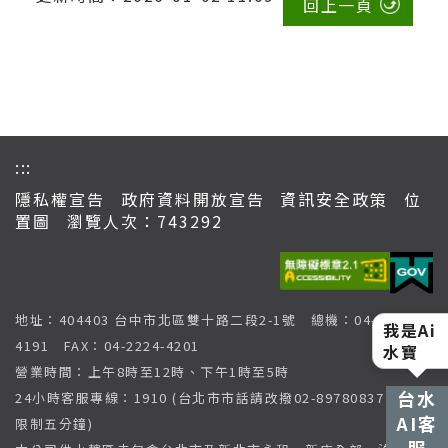
回上一頁
:::
隱私權宣告
政府資料開放宣告
資訊安全政策
位
置圖
瀏覽人次：743292
地址：404403 台中市北區雙十路二段2-1號 總機：04-2224-
我是Ai
水寶
4191 FAX：04-2224-4201
營業時間：上午8時至12時、下午1時至5時
台水
24小時客服專線：1910 (台北市市話請改撥02-89780837，通話
AI客
限制五分鐘)