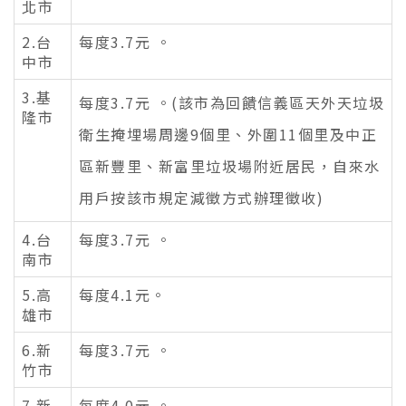
北市
2.台
每度3.7元 。
中市
3.基
每度3.7元 。
(
該市為回饋信義區天外天垃圾
隆市
衛生掩埋場周邊9個里、外圍11個里及中正
區新豐里、新富里垃圾場附近居民，自來水
用戶按該市規定減徵方式辦理徵收)
4.台
每度3.7元 。
南市
5.高
每度4.1元。
雄市
6.新
每度3.7元 。
竹市
7.新
每度4.0元 。