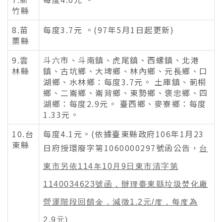
竹縣
8.苗
每度3.7元 。(97年5月1日起更新)
栗縣
9.雲
斗六市、斗南鎮、虎尾鎮、西螺鎮、北港
林縣
鎮、古坑鄉、大埤鄉、林內鄉、元長鄉、口
湖鄉、水林鄉：每度3.7元。 土庫鎮、莿桐
鄉、二崙鄉、崙背鄉、東勢鄉、褒忠鄉、四
湖鄉：每度2.9元。 臺西鄉、麥寮鄉：每度
1.33元。
10.台
每度4.1元。(依據臺東縣政府106年1月23
東縣
日府授環廢字第1060000297號函公告，
台
東市另依114年10月9日東市清字第
1140034623號函，辦理臺東縣垃圾焚化廠
營運階段回饋金，減徵1.2元/度，每度為
2.9元
)