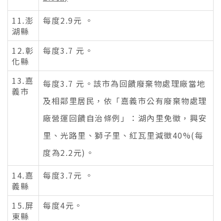
11.澎
每度2.9元 。
湖縣
12.彰
每度3.7 元。
化縣
13.嘉
每度3.7 元。
該市為回饋廢棄物處理廠當地
義市
及相鄰里居民，依「嘉義市公有廢棄物處理
廠營運回饋自治條例」：湖內里免徵，興安
里、光路里、獅子里、紅瓦里減徵40%(每
度為2.2元)。
14.嘉
每度3.7元 。
義縣
15.屏
每度4元。
東縣