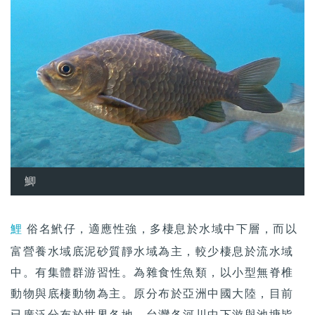
鯽
鯉
俗名鮘仔，適應性強，多棲息於水域中下層，而以
富營養水域底泥砂質靜水域為主，較少棲息於流水域
中。有集體群游習性。為雜食性魚類，以小型無脊椎
動物與底棲動物為主。原分布於亞洲中國大陸，目前
已廣泛分布於世界各地。台灣各河川中下游與池塘皆