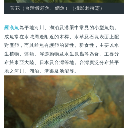
苦花（台灣鏟頷魚、鯝魚）（攝影賴擁憲）
羅漢魚
為平地河川、湖泊及溝渠中常見的小型魚類。
成魚常在水域周邊附近的木桿、水草及石塊表面上配
對產卵，而其雄魚有護卵的習性。雜食性，主要以水
生植物、藻類、浮游動物及水生昆蟲等為食。主要分
布於東亞大陸、日本及台灣等地。台灣廣泛分布於平
地之河川、湖泊、溝渠及池沼等。