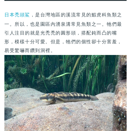
日本禿頭鯊
，是台灣地區的溪流常見的鰕虎科魚類之
一。所以，也是園區內湧泉溝常見魚類之一。牠們最
引人注目的就是光禿禿的圓形頭，搭配鈍而凸的嘴
形，模樣十分可愛。但是，牠們的個性卻十分害羞，
易受驚嚇而鑽到洞裡。