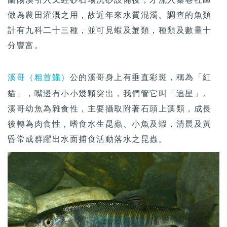
做為農田灌溉之用，故近年來水質混濁。調查的魚類
計有九科二十三種，並可見蝦及蟹類，種類及數量十
分豐富。
溪哥（粗首鱲）
公的溪哥身上有垂直彩斑，稱為「紅
貓」，嘴邊有小小幾顆突出，我們管它叫「追星」。
溪哥幼魚為雜食性，主要攝取附著石頭上藻類，成長
後轉為肉食性，嗜食水生昆蟲、小魚及蝦，清晨及黃
昏常成群躍出水面捕食活動落水之昆蟲。