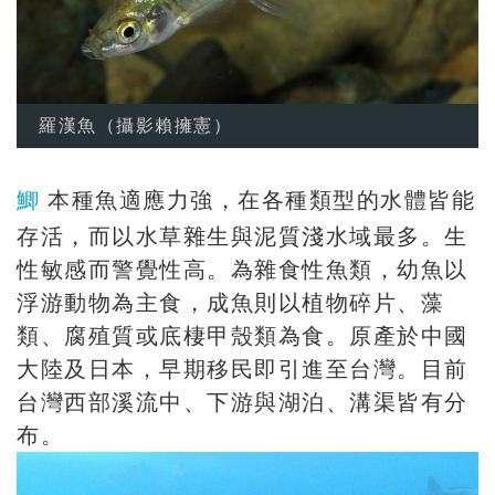
羅漢魚（攝影賴擁憲）
鯽
本種魚適應力強，在各種類型的水體皆能
存活，而以水草雜生與泥質淺水域最多。生
性敏感而警覺性高。為雜食性魚類，幼魚以
浮游動物為主食，成魚則以植物碎片、藻
類、腐殖質或底棲甲殼類為食。原產於中國
大陸及日本，早期移民即引進至台灣。目前
台灣西部溪流中、下游與湖泊、溝渠皆有分
布。