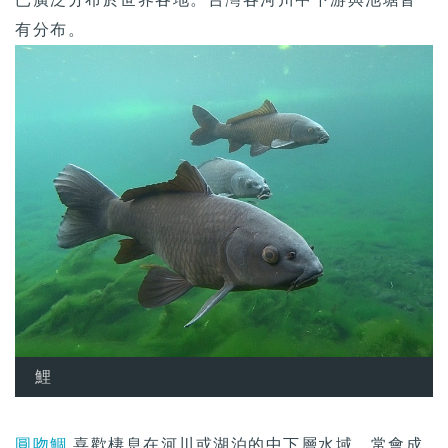
有分布。
鯉
圓吻鯝
喜歡棲息在河川或湖泊的中下層水域，常會成