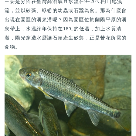
主要是分佈在臺灣高溶氧且水溫在9~20℃的山地溪
流，並以矽藻、蜉蝣的幼蟲或石蠶為食。那為什麼會
出現在園區的湧泉溝呢？因為園區位於蘭陽平原的湧
泉帶上，水溫終年保持在18℃的低溫，加上水質清
澈，陽光穿透水層讓石頭產生矽藻，正是苦花所需的
食物。