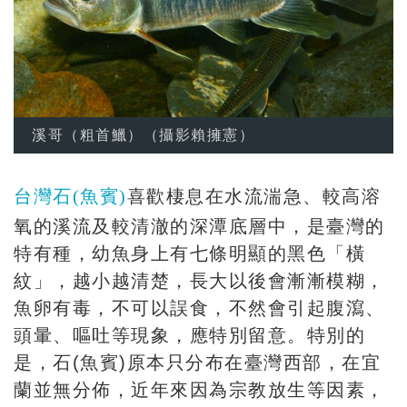
溪哥（粗首鱲）（攝影賴擁憲）
台灣石(魚賓)
喜歡棲息在水流湍急、較高溶
氧的溪流及較清澈的深潭底層中，是臺灣的
特有種，幼魚身上有七條明顯的黑色「橫
紋」，越小越清楚，長大以後會漸漸模糊，
魚卵有毒，不可以誤食，不然會引起腹瀉、
頭暈、嘔吐等現象，應特別留意。特別的
是，石(魚賓)原本只分布在臺灣西部，在宜
蘭並無分佈，近年來因為宗教放生等因素，