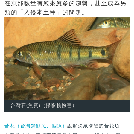
在東部數量有愈來愈多的趨勢，甚至成為另
類的「入侵本土種」的問題。
台灣石(魚賓)（攝影賴擁憲）
苦花（台灣鏟頷魚、鯝魚）
說起湧泉溝裡的苦花魚，