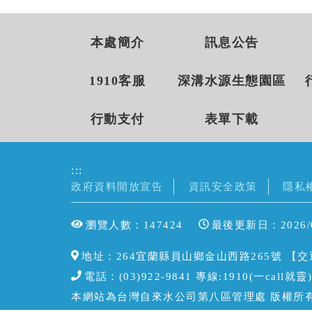
本處簡介
訊息公告
1910客服
深溝水源生態園區
行動支付
表單下載
:::
政府資料開放宣告
資訊安全政策
隱私
瀏覽人數：147424
最後更新日：2026/0
地址：264宜蘭縣員山鄉金山西路265號 【
交
電話：(03)922-9841 專線:1910(一call
本網站為台灣自來水公司第八區管理處 版權所