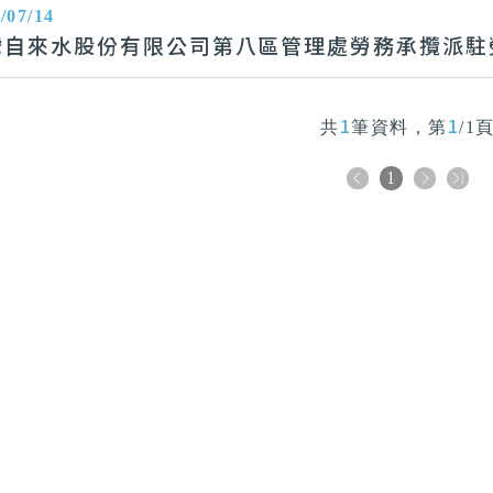
/07/14
灣自來水股份有限公司第八區管理處勞務承攬派駐
1
1
共
筆資料，第
/1
1