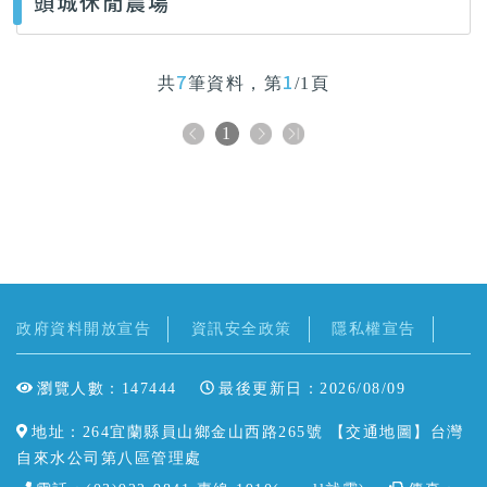
頭城休閒農場
7
1
共
筆資料，第
/1頁
1
政府資料開放宣告
資訊安全政策
隱私權宣告
瀏覽人數：147444
最後更新日：2026/08/09
地址：264宜蘭縣員山鄉金山西路265號 【
交通地圖
】台灣
自來水公司第八區管理處