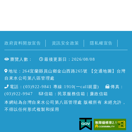
政府資料開放宣告
資訊安全政策
隱私權宣告
瀏覽人數：
最後更新日：2026/08/08
地址：264宜蘭縣員山鄉金山西路265號 【
交通地圖
】台灣
自來水公司第八區管理處
電話：(03)922-9841 專線:1910(一call就靈)
傳真：
(03)922-9947
信箱：
民眾服務信箱
| 廉政信箱
本網站為台灣自來水公司第八區管理處 版權所有 未經允許，
不得以任何形式複製和採用