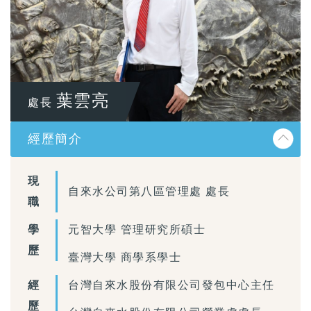
葉雲亮
處長
經歷簡介
現
自來水公司第八區管理處 處長
職
學
元智大學 管理研究所碩士
歷
臺灣大學 商學系學士
經
台灣自來水股份有限公司發包中心主任
歷