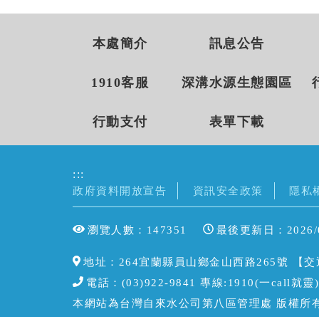
本處簡介
訊息公告
1910客服
深溝水源生態園區
行動支付
表單下載
:::
政府資料開放宣告
資訊安全政策
隱私
瀏覽人數：147351
最後更新日：2026/0
地址：264宜蘭縣員山鄉金山西路265號 【
交
電話：(03)922-9841 專線:1910(一call
本網站為台灣自來水公司第八區管理處 版權所