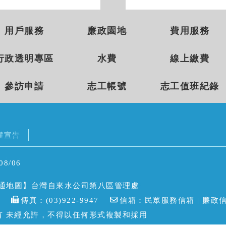
用戶服務
廉政園地
費用服務
行政透明專區
水費
線上繳費
參訪申請
志工帳號
志工值班紀錄
權宣告
8/06
通地圖
】台灣自來水公司第八區管理處
就靈)
傳真：(03)922-9947
信箱：
民眾服務信箱
| 廉政
有 未經允許，不得以任何形式複製和採用