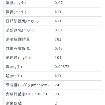
氟鹽(mg/L)
0.07
氨氮(mg/L)
ND
亞硝酸鹽氮(mg/L)
ND
硝酸鹽氮(mg/L)
0.61
總溶解固體量
182
自由有效餘氯
0.43
總硬度(mg/L)
104
鐵(mg/L)
0.00872
錳(mg/L)
ND
導電度(25℃)(μmho/cm)
245
大腸桿菌群CFU/100mL
<1
總菌落數
2